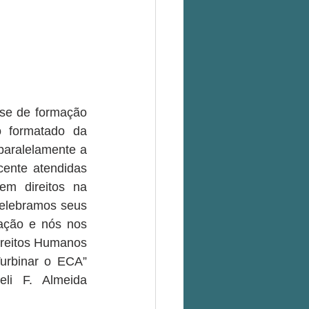
se de formação 
formatado da 
aralelamente a 
ente atendidas 
m direitos na 
elebramos seus 
ação e nós nos 
ireitos Humanos 
urbinar o ECA” 
i F. Almeida 