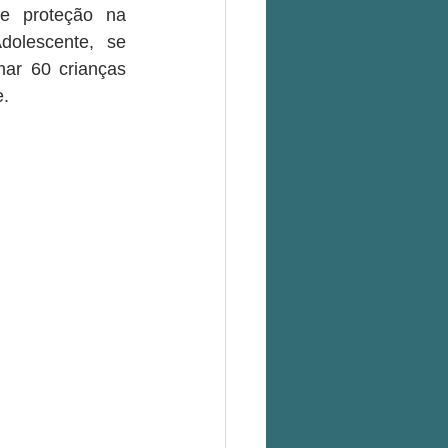
e proteção na 
olescente, se 
r 60 crianças 
e.