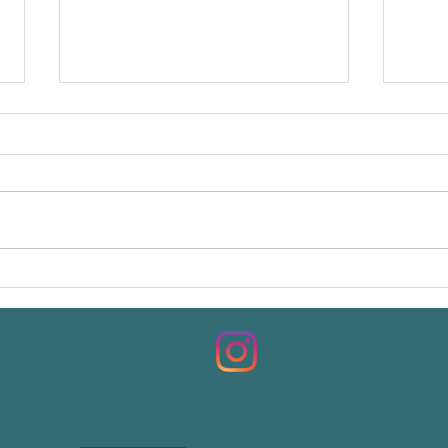
Bike Favela confraterniza!!!
Tomam
Munici