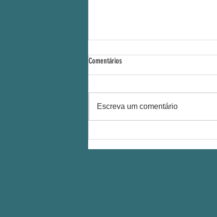
Comentários
Escreva um comentário
Em 2025 mais de 40 toneladas
transformadas em adubo orgânico