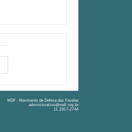
os posse no CMPU - Conselho
pal de Política urbana
MDF - Movimento de Defesa das Favelas
administrativo@mdf.org.br
11 2917-2744