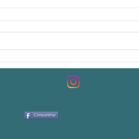
Bike Favela confraterniza!!!
A Impo
Compr
Lidera
questã
Compartilhar