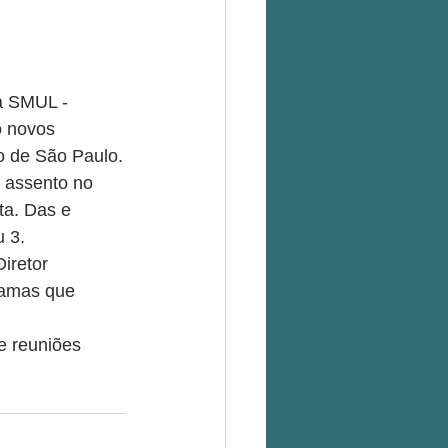
da SMUL - 
o novos 
o de São Paulo.
 assento no 
ta. Das e 
 3.
iretor 
ramas que 
e reuniões 