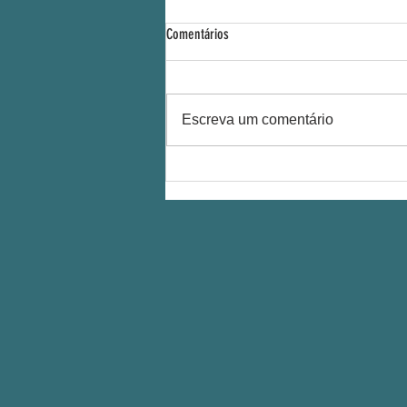
Comentários
Escreva um comentário
Em 2025 mais de 40 toneladas
transformadas em adubo orgânico