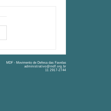
rtância da Visão Crítica e do
ometimento na Formação de
nças Populares para o MDF é
MDF - Movimento de Defesa das Favelas
o central.
administrativo@mdf.org.br
11 2917-2744