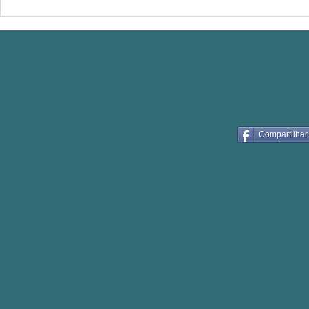
Em 2025 mais de 40 toneladas
transformadas em adubo orgânico
Compartilhar