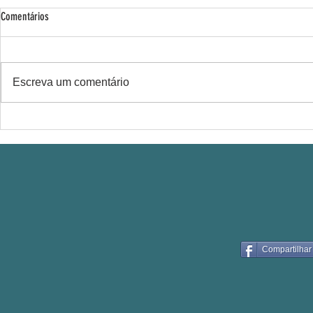
Comentários
Escreva um comentário
Bike Favela confr
Em 2025 mais de 40 toneladas
transformadas em adubo orgânico
Compartilhar